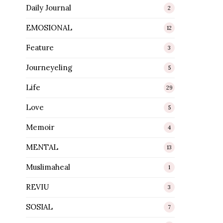
Daily Journal
2
EMOSIONAL
12
Feature
3
Journeyeling
5
Life
29
Love
5
Memoir
4
MENTAL
13
Muslimaheal
1
REVIU
3
SOSIAL
7